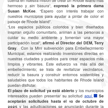
cuenta en nuestra misión de crear un Rhode Island más
hermoso y sin basura”,
expresó la primera dama
Susan McKee
. “Espero con interés trabajar con
nuestros municipios para ayudar a pintar de color el
paisaje de Rhode Island”.
“Los espacios públicos coloridos y bien diseñados
inspiran orgullo comunitario, animan a las personas a
cuidar su medio ambiente y fomentan una mayor
participación local”,
afirmó el Director del DEM, Terry
Gray
. Con la Mini subvención para Embellecimiento
Municipal, estamos realizando inversiones directas en
nuestras ciudades y pueblos para crear espacios más
limpios y vibrantes. Este esfuerzo va más allá del
embellecimiento; se trata de revitalizar vecindarios,
reducir la basura y construir entornos sostenibles y
saludables que todos los habitantes de Rhode Island
puedan disfrutar.
El plazo de solicitud ya está abierto
y los municipios
interesados ​​pueden presentar su solicitud
aquí.
Se
aceptarán solicitudes hasta el 10 de octubre de
2025
y las adjudicaciones se anunciarán durante la