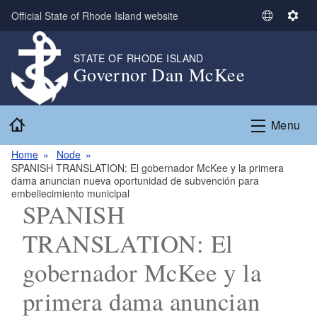
Skip to main content
Official State of Rhode Island website
S
S
e
e
l
t
STATE OF RHODE ISLAND
Governor Dan McKee
e
t
c
i
t
n
Home
L
g
Menu
a
s
n
Home
Node
SPANISH TRANSLATION: El gobernador McKee y la primera
g
dama anuncian nueva oportunidad de subvención para
u
embellecimiento municipal
a
SPANISH
g
TRANSLATION: El
e
gobernador McKee y la
primera dama anuncian