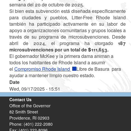
semana del 20 de octubre de 2025.
Si bien esta subvención está diseñada específicamente
para ciudades y pueblos, Litter-Free Rhode Island
también ha participado activamente en su labor de
apoyo a organizaciones comunitarias y grupos locales a
través de su programa de microsubvenciones. Desde
abril de 2024, el programa ha otorgado
187
microsubvenciones por un total de $111,653.
El gobernador McKee y la primera dama animan a
todos los habitantes de Rhode Island a asumir
el
Compromiso Rhode Island
Libre de Basura para
ayudar a mantener limpio nuestro estado.
Date
Wed, 09/17/2025 - 15:51
Contact Us
Office of the Governor
82 Smith Street
Providence,
RI
02903
Phone: (401) 222-2080
Fax: (401) 222-8096