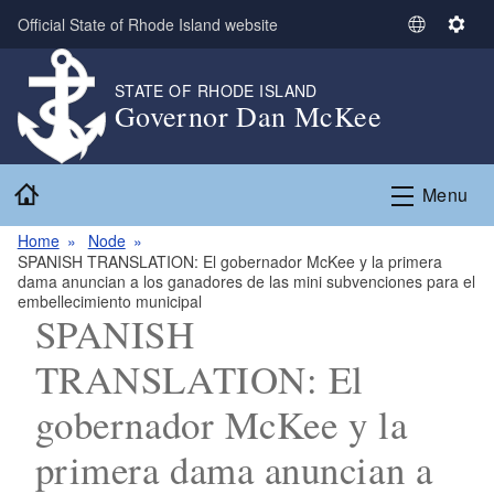
Skip to main content
Official State of Rhode Island website
S
S
e
e
l
t
STATE OF RHODE ISLAND
Governor Dan McKee
e
t
c
i
t
n
Home
L
g
Menu
a
s
n
Home
Node
SPANISH TRANSLATION: El gobernador McKee y la primera
g
dama anuncian a los ganadores de las mini subvenciones para el
u
embellecimiento municipal
a
SPANISH
g
TRANSLATION: El
e
gobernador McKee y la
primera dama anuncian a