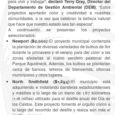
para vivir y trabajar”,
declaró Terry Gray, Director del
Departamento de Gestión Ambiental (DEM)
. “Estos
proyectos aportarán color y creatividad a nuestras
comunidades, a la vez que celebran la belleza natural
que hace que nuestro estado sea tan especial”.
A continuación se presentan los proyectos
seleccionados:
Newport ($2,000):
El proyecto municipal contempla
la plantación de diversas variedades de bulbos de flor
durante la primavera y el verano para dar color a las
zonas aledañas al nuevo sendero peatonal del
Parque Aquidneck. Además, los bulbos se plantarían
cerca de bancos, letreros de bienvenida, oficinas
municipales y otros lugares.
North Smithfield ($1,894):
El municipio está
adquiriendo e instalando banderas estadounidenses
y mástiles a lo largo de un tramo de 1.87 kilómetros
(1.16 millas) utilizado para el desfile anual del Día de
los Caídos. Este proyecto fomenta el orgullo cívico a
lo largo del recorrido del desfile y realza aún más el