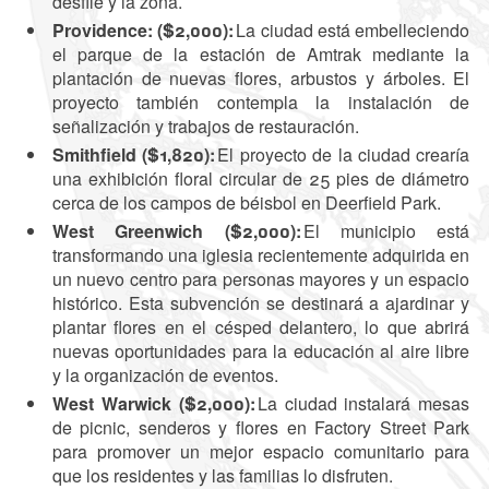
desfile y la zona.
Providence: ($2,000):
La ciudad está embelleciendo
el parque de la estación de Amtrak mediante la
plantación de nuevas flores, arbustos y árboles. El
proyecto también contempla la instalación de
señalización y trabajos de restauración.
Smithfield ($1,820):
El proyecto de la ciudad crearía
una exhibición floral circular de 25 pies de diámetro
cerca de los campos de béisbol en Deerfield Park.
West Greenwich ($2,000):
El municipio está
transformando una iglesia recientemente adquirida en
un nuevo centro para personas mayores y un espacio
histórico. Esta subvención se destinará a ajardinar y
plantar flores en el césped delantero, lo que abrirá
nuevas oportunidades para la educación al aire libre
y la organización de eventos.
West Warwick ($2,000):
La ciudad instalará mesas
de picnic, senderos y flores en Factory Street Park
para promover un mejor espacio comunitario para
que los residentes y las familias lo disfruten.