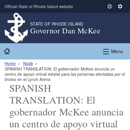
Skip to main content
Official State of Rhode Island website
S
S
e
e
l
t
STATE OF RHODE ISLAND
Governor Dan McKee
e
t
c
i
t
n
Home
L
g
Menu
a
s
n
Home
Node
SPANISH TRANSLATION: El gobernador McKee anuncia un
g
centro de apoyo virtual estatal para las personas afectadas por el
u
tiroteo en el Lynch Arena
a
SPANISH
g
TRANSLATION: El
e
gobernador McKee anuncia
un centro de apoyo virtual