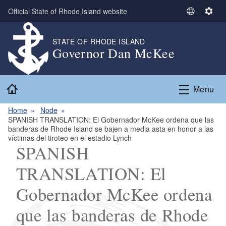
Skip to main content
Official State of Rhode Island website
S
S
e
e
l
t
STATE OF RHODE ISLAND
Governor Dan McKee
e
t
c
i
t
n
Home
L
g
Menu
a
s
n
Home
Node
SPANISH TRANSLATION: El Gobernador McKee ordena que las
g
banderas de Rhode Island se bajen a media asta en honor a las
u
víctimas del tiroteo en el estadio Lynch
a
SPANISH
g
TRANSLATION: El
e
Gobernador McKee ordena
que las banderas de Rhode