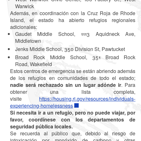
Warwick
Además, en coordinación con la Cruz Roja de Rhode
Island, el estado ha abierto refugios regionales
adicionales:
Gaudet Middle School, 1113 Aquidneck Ave,
Middletown
Jenks Middle School, 350 Division St, Pawtucket
Broad Rock Middle School, 351 Broad Rock
Road, Wakefield
Estos centros de emergencia se están abriendo además
de los refugios en comunidades de todo el estado;
nadie será rechazado sin un lugar adónde ir
. Para
obtener una lista completa,
visite
https://housing.ri.gov/resources/individuals-
experiencing-homelessness
Si necesita ir a un refugio, pero no puede viajar, por
favor, coordínese con los departamentos de
seguridad pública locales.
Se recuerda al público que, debido al riesgo de
intoxicación por monóxido de carbono y otras