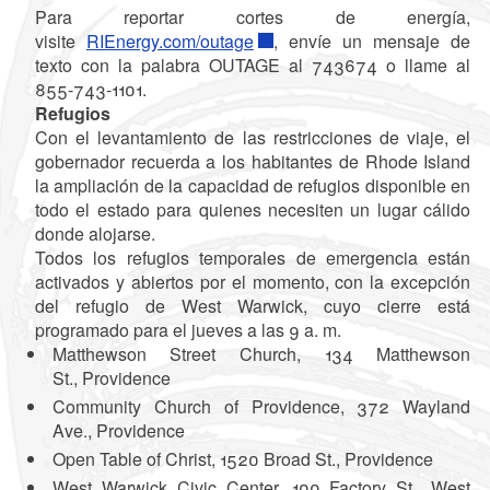
Para reportar cortes de energía,
visite
RIEnergy.com/outage
, envíe un mensaje de
texto con la palabra OUTAGE al 743674 o llame al
855-743-1101.
Refugios
Con el levantamiento de las restricciones de viaje, el
gobernador recuerda a los habitantes de Rhode Island
la ampliación de la capacidad de refugios disponible en
todo el estado para quienes necesiten un lugar cálido
donde alojarse.
Todos los refugios temporales de emergencia están
activados y abiertos por el momento, con la excepción
del refugio de West Warwick, cuyo cierre está
programado para el jueves a las 9 a. m.
Matthewson Street Church, 134 Matthewson
St., Providence
Community Church of Providence, 372 Wayland
Ave., Providence
Open Table of Christ, 1520 Broad St., Providence
West Warwick Civic Center, 100 Factory St., West