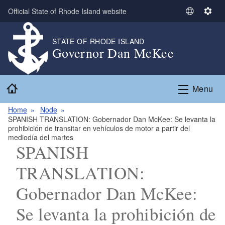
Skip to main content
Official State of Rhode Island website
S
S
e
e
l
t
STATE OF RHODE ISLAND
Governor Dan McKee
e
t
c
i
t
n
Home
L
g
Menu
a
s
n
Home
Node
SPANISH TRANSLATION: Gobernador Dan McKee: Se levanta la
g
prohibición de transitar en vehículos de motor a partir del
u
mediodía del martes
a
SPANISH
g
TRANSLATION:
e
Gobernador Dan McKee:
Se levanta la prohibición de