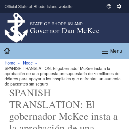
Skip to main content
Official State of Rhode Island website
S
S
e
e
l
t
STATE OF RHODE ISLAND
Governor Dan McKee
e
t
c
i
t
n
Home
L
g
Menu
a
s
n
Home
Node
SPANISH TRANSLATION: El gobernador McKee insta a la
g
aprobación de una propuesta presupuestaria de 10 millones de
u
dólares para apoyar a los hospitales que enfrentan un aumento
a
de pacientes sin seguro
SPANISH
g
e
TRANSLATION: El
gobernador McKee insta a
la aprobación de una