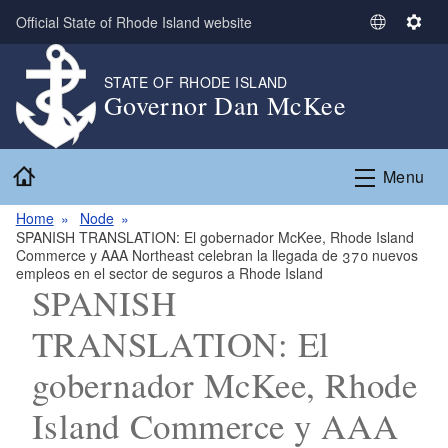
Skip to main content
Official State of Rhode Island website
S
S
e
e
l
t
STATE OF RHODE ISLAND
Governor Dan McKee
e
t
c
i
t
n
Home
L
g
Menu
a
s
n
Home
Node
SPANISH TRANSLATION: El gobernador McKee, Rhode Island
g
Commerce y AAA Northeast celebran la llegada de 370 nuevos
u
empleos en el sector de seguros a Rhode Island
a
SPANISH
g
TRANSLATION: El
e
gobernador McKee, Rhode
Island Commerce y AAA