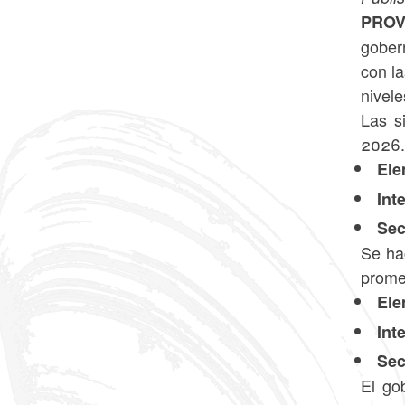
PROV
gober
con la
nivele
Las s
2026.
Ele
Int
Sec
Se ha
prome
Ele
Int
Sec
El go