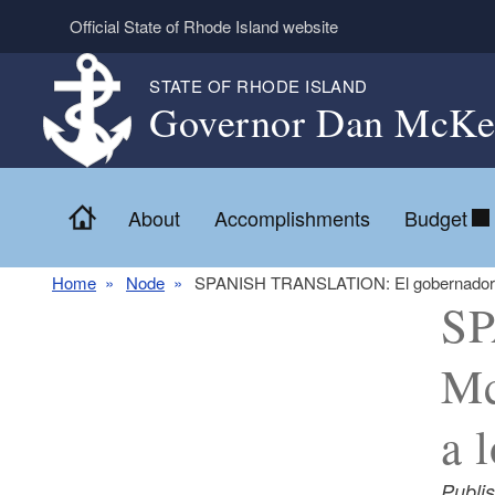
Skip to main content
Official State of Rhode Island website
STATE OF RHODE ISLAND
Governor Dan McKe
Home
About
Accomplishments
Budget
Home
Node
SPANISH TRANSLATION: El gobernador McK
SP
Mc
a 
Publi