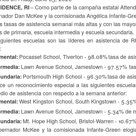
– Como parte de la campaña estatal Attenda
IDENCE, RI
nador Dan McKee y la comisionada Angélica Infante-Gre
s tasas de asistencia semanal más altas y con las mayor
s de primaria, escuela intermedia y escuela secundaria.
iguientes escuelas son las líderes en asistencia de
:
Pocasset School, Tiverton - 98.08%
tasa de as
mental:
Lawn Avenue School, Jamestown - 97.57%
ta
ermedia:
Portsmouth High School - 96.30% tasa de asi
undaria:
ce un reconocimiento especial a las siguientes escuela
dio de asistencia con respecto a la semana anterior:
West Kingston School, South Kingstown - 5.35%
mental:
Lawn Avenue School, Jamestown - 5.34% de mej
ermedia:
Mt. Hope High School, Bristol-Warren - 10.67%
undaria:
bernador McKee y la comisionada Infante-Green elogi