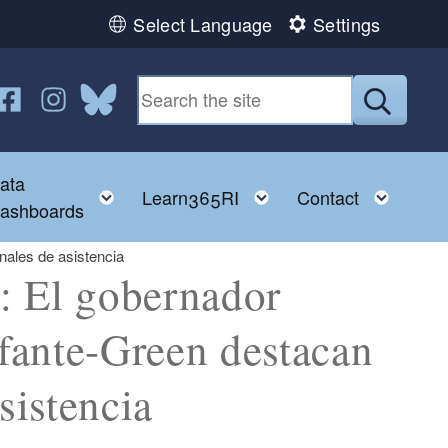
Select Language
Settings
n YouTube
us on Twitter
ollow us on Facebook
Follow us on Instagram
Follow us on Bluesky
Submit
ata
ggle child menu
Toggle child menu
Toggle child menu
Toggl
Learn365RI
Contact
ashboards
ales de asistencia
El gobernador
fante-Green destacan
sistencia