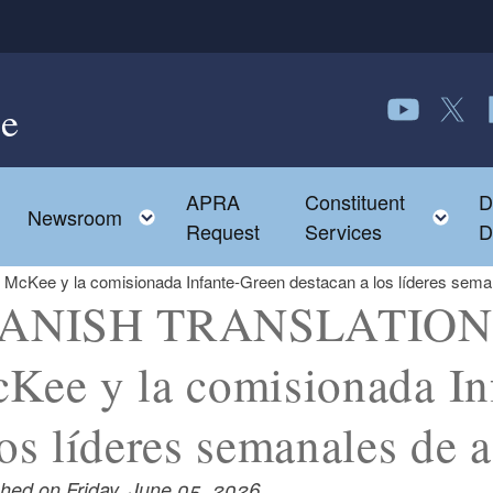
e
Follow us o
Follow 
F
APRA
Constituent
D
Toggle child menu
To
Newsroom
Request
Services
D
ee y la comisionada Infante-Green destacan a los líderes seman
ANISH TRANSLATION: 
Kee y la comisionada In
los líderes semanales de a
shed on Friday, June 05, 2026