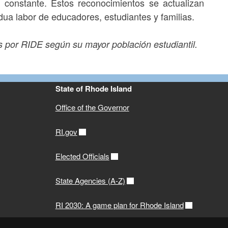
a constante. Estos reconocimientos se actualizan
ua labor de educadores, estudiantes y familias.
as por RIDE según su mayor población estudiantil.
State of Rhode Island
Office of the Governor
RI.gov
Elected Officials
State Agencies (A-Z)
RI 2030: A game plan for Rhode Island