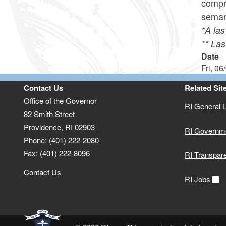
compr
seman
*A las
**
Las
Date
Fri, 06
Contact Us
Related Sit
Office of the Governor
RI General 
82 Smith Street
Providence,
RI
02903
RI Governm
Phone: (401) 222-2080
Fax: (401) 222-8096
RI Transpar
Contact Us
RI Jobs