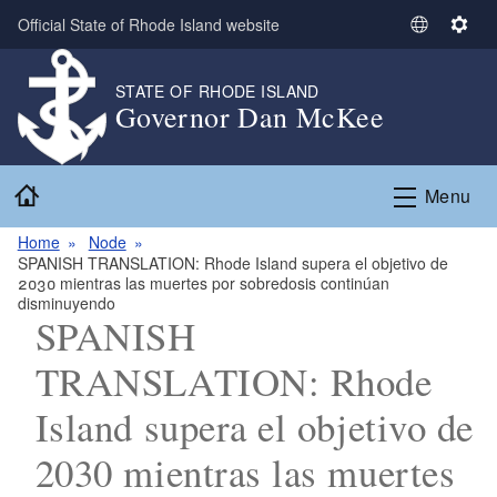
Skip to main content
Official State of Rhode Island website
S
S
e
e
l
t
STATE OF RHODE ISLAND
Governor Dan McKee
e
t
c
i
t
n
Home
L
g
Menu
a
s
n
Home
Node
SPANISH TRANSLATION: Rhode Island supera el objetivo de
g
2030 mientras las muertes por sobredosis continúan
u
disminuyendo
a
SPANISH
g
TRANSLATION: Rhode
e
Island supera el objetivo de
2030 mientras las muertes