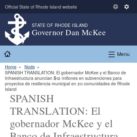
Skip to main content
Official State of Rhode Island website
S
S
e
e
l
t
STATE OF RHODE ISLAND
Governor Dan McKee
e
t
c
i
t
n
Home
L
g
Menu
a
s
n
Home
Node
SPANISH TRANSLATION: El gobernador McKee y el Banco de
g
Infraestructura anuncian $12 millones en subvenciones para
u
proyectos de resiliencia municipal en 20 comunidades de Rhode
a
Island
SPANISH
g
e
TRANSLATION: El
gobernador McKee y el
Banco de Infraestructura