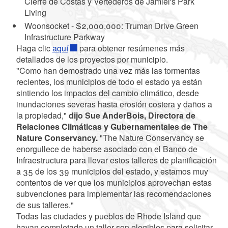
Cierre de Costas y Vertederos de Jamiel's Park
Living
Woonsocket - $2,000,000: Truman Drive Green
Infrastructure Parkway
Haga clic
aquí
para obtener resúmenes más
detallados de los proyectos por municipio.
"Como han demostrado una vez más las tormentas
recientes, los municipios de todo el estado ya están
sintiendo los impactos del cambio climático, desde
inundaciones severas hasta erosión costera y daños a
la propiedad,"
dijo Sue AnderBois, Directora de
Relaciones Climáticas y Gubernamentales de The
Nature Conservancy.
"The Nature Conservancy se
enorgullece de haberse asociado con el Banco de
Infraestructura para llevar estos talleres de planificación
a 35 de los 39 municipios del estado, y estamos muy
contentos de ver que los municipios aprovechan estas
subvenciones para implementar las recomendaciones
de sus talleres."
Todas las ciudades y pueblos de Rhode Island que
hayan completado un taller son elegibles para solicitar