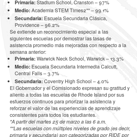
Primaria:
Stadium School, Cranston – 97%
Medio:
Academia STEM Times2** – 99.1%
Secundaria:
Escuela Secundaria Clásica,
Providence – 96.2%
Se extiende un reconocimiento especial a las
siguientes escuelas por demostrar las tasas de
asistencia promedio más mejoradas con respecto a la
semana anterior:
Primaria:
Warwick Neck School, Warwick – 13.3%
Medio:
Escuela Secundaria Intermedia Calcutt,
Central Falls – 3.7%
Secundaria:
Coventry High School – 4.0%
El Gobernador y el Comisionado expresan su gratitud y
aliento a todas las escuelas de Rhode Island por sus
esfuerzos continuos para priorizar la asistencia y
reforzar el valor de las experiencias de aprendizaje
consistentes para todos los estudiantes.
*A partir del martes 25 de marzo a las 6 a.m.
**Las escuelas con múltiples niveles de grado (es decir,
primaria y secundaria) son categorizadas por RIDE por