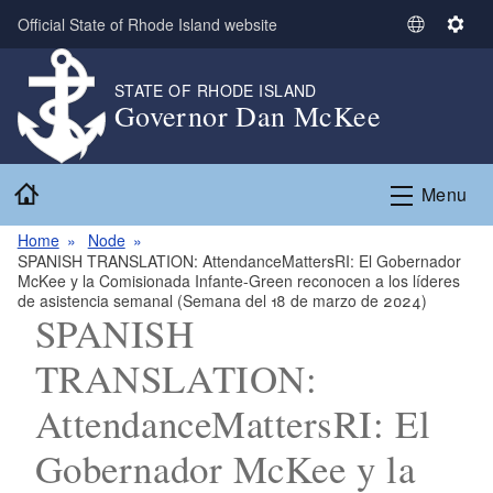
Skip to main content
Official State of Rhode Island website
S
S
e
e
l
t
STATE OF RHODE ISLAND
Governor Dan McKee
e
t
c
i
t
n
Home
L
g
Menu
a
s
n
Home
Node
SPANISH TRANSLATION: AttendanceMattersRI: El Gobernador
g
McKee y la Comisionada Infante-Green reconocen a los líderes
u
de asistencia semanal (Semana del 18 de marzo de 2024)
a
SPANISH
g
TRANSLATION:
e
AttendanceMattersRI: El
Gobernador McKee y la