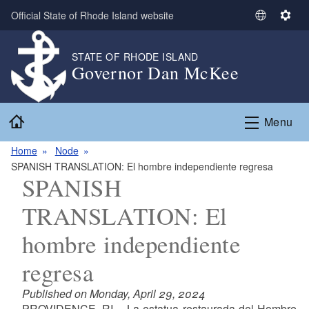
Skip to main content
Official State of Rhode Island website
S
S
e
e
l
t
STATE OF RHODE ISLAND
Governor Dan McKee
e
t
c
i
t
n
Home
L
g
Menu
a
s
n
Home
Node
g
SPANISH TRANSLATION: El hombre independiente regresa
SPANISH
u
a
TRANSLATION: El
g
e
hombre independiente
regresa
Published on Monday, April 29, 2024
PROVIDENCE, RI – La estatua restaurada del Hombre