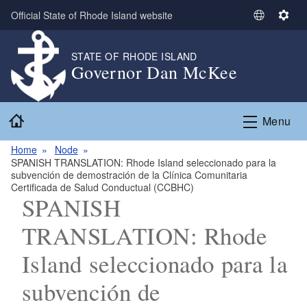
Skip to main content
Official State of Rhode Island website
S
S
e
e
l
t
STATE OF RHODE ISLAND
Governor Dan McKee
e
t
c
i
t
n
Home
L
g
Menu
a
s
n
Home
Node
SPANISH TRANSLATION: Rhode Island seleccionado para la
g
subvención de demostración de la Clínica Comunitaria
u
Certificada de Salud Conductual (CCBHC)
a
SPANISH
g
TRANSLATION: Rhode
e
Island seleccionado para la
subvención de