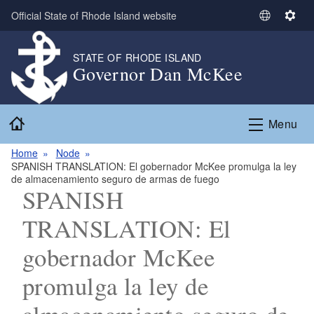
Skip to main content
Official State of Rhode Island website
S
S
e
e
l
t
STATE OF RHODE ISLAND
Governor Dan McKee
e
t
c
i
t
n
Home
L
g
Menu
a
s
n
Home
Node
SPANISH TRANSLATION: El gobernador McKee promulga la ley
g
de almacenamiento seguro de armas de fuego
u
SPANISH
a
g
TRANSLATION: El
e
gobernador McKee
promulga la ley de