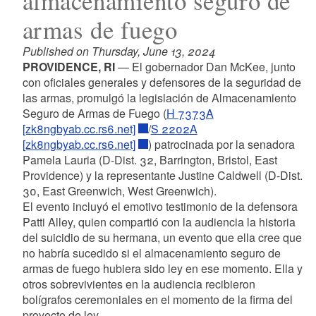
almacenamiento seguro de
armas de fuego
Published on Thursday, June 13, 2024
PROVIDENCE, RI
— El gobernador Dan McKee, junto
con oficiales generales y defensores de la seguridad de
las armas, promulgó la legislación de Almacenamiento
Seguro de Armas de Fuego (
H 7373A
[zk8ngbyab.cc.rs6.net]
/
S 2202A
[zk8ngbyab.cc.rs6.net]
) patrocinada por la senadora
Pamela Lauria (D-Dist.
32, Barrington, Bristol, East
Providence) y la representante Justine Caldwell (D-Dist.
30, East Greenwich, West Greenwich).
El evento incluyó el emotivo testimonio de la defensora
Patti Alley, quien compartió con la audiencia la historia
del suicidio de su hermana, un evento que ella cree que
no habría sucedido si el almacenamiento seguro de
armas de fuego hubiera sido ley en ese momento. Ella y
otros sobrevivientes en la audiencia recibieron
bolígrafos ceremoniales en el momento de la firma del
proyecto de ley.