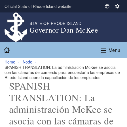
Skip to main content
Official State of Rhode Island website
S
S
e
e
l
t
STATE OF RHODE ISLAND
Governor Dan McKee
e
t
c
i
t
n
Home
L
g
Menu
a
s
n
Home
Node
SPANISH TRANSLATION: La administración McKee se asocia
g
con las cámaras de comercio para encuestar a las empresas de
u
Rhode Island sobre la capacitación de los empleados
a
SPANISH
g
TRANSLATION: La
e
administración McKee se
asocia con las cámaras de