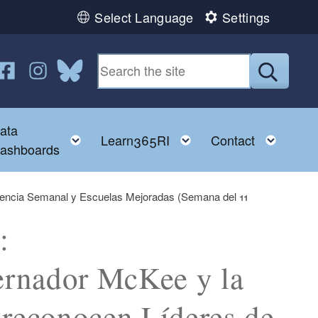
Select Language
Settings
n YouTube
us on Twitter
ollow us on Facebook
Follow us on Instagram
Follow us on Bluesky
Submit
ata
ggle child menu
Toggle child menu
Toggle child menu
Toggl
Learn365RI
Contact
ashboards
encia Semanal y Escuelas Mejoradas (Semana del 11
:
ernador McKee y la
 reconocen Líderes de