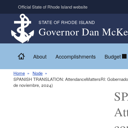
Skip to main content
Official State of Rhode Island website
STATE OF RHODE ISLAND
Governor Dan McKe
Home
About
Accomplishments
Budget
Home
Node
SPANISH TRANSLATION: AttendanceMattersRI: Gobernador Mc
de noviembre, 2024)
S
At
co