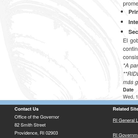
prome
Pri
Int
Sec
El go
conti
consis
*A par
**RID
más g
Date
Wed, 1
Contact Us
Related Sit
Office of the Governor
RI General 
82 Smith Street
Providence,
RI
02903
RI Governm