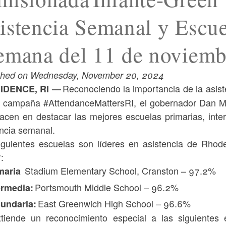
istencia Semanal y Escu
emana del 11 de noviemb
shed on Wednesday, November 20, 2024
Reconociendo la importancia de la asist
IDENCE, RI —
a campaña #AttendanceMattersRI, el gobernador Dan Mc
acen en destacar las mejores escuelas primarias, int
encia semanal.
iguientes escuelas son líderes en asistencia de Rhod
4*:
Stadium Elementary School, Cranston – 97.2%
maria
Portsmouth Middle School – 96.2%
ermedia:
East Greenwich High School – 96.6%
undaria:
tiende un reconocimiento especial a las siguientes 