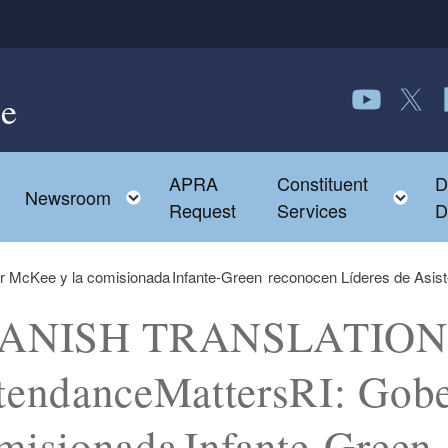
e
Follow us o
Follow 
F
APRA
Constituent
D
Toggle child menu
To
Newsroom
Request
Services
D
Kee y la comisionada Infante-Green reconocen Líderes de Asist
PANISH TRANSLATION
tendanceMattersRI: Gob
misionada Infante-Green