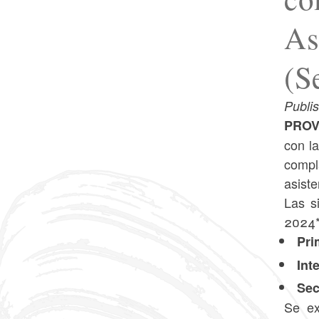
As
(S
Publi
PROV
con l
compl
asist
Las s
202
Pri
Int
Sec
Se ex