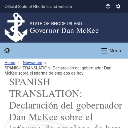
Skip to main content
Official State of Rhode Island website
S
S
e
e
l
t
STATE OF RHODE ISLAND
Governor Dan McKee
e
t
c
i
t
n
Home
L
g
Menu
a
s
n
Home
Newsroom
SPANISH TRANSLATION: Declaración del gobernador Dan
g
McKee sobre el informe de empleos de hoy
u
SPANISH
a
g
TRANSLATION:
e
Declaración del gobernador
Dan McKee sobre el