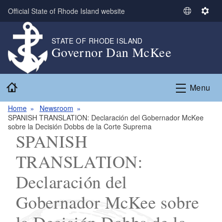
Skip to main content
Official State of Rhode Island website
S
S
e
e
l
t
STATE OF RHODE ISLAND
Governor Dan McKee
e
t
c
i
t
n
Home
L
g
Menu
a
s
n
Home
Newsroom
SPANISH TRANSLATION: Declaración del Gobernador McKee
g
sobre la Decisión Dobbs de la Corte Suprema
u
SPANISH
a
g
TRANSLATION:
e
Declaración del
Gobernador McKee sobre