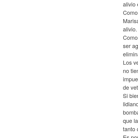
alivio
Como 
Maris
alivio
Como p
ser a
elimin
Los v
no tie
impues
de ve
Si bie
lidian
bomba
que la
tanto 
Es po