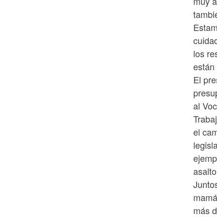
muy a
tambié
Estamo
cuidad
los r
están 
El pr
presu
al Voc
Trabaj
el ca
legis
ejempl
asalto
Juntos
mamás
más de