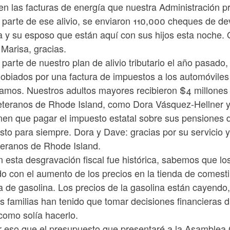
 en las facturas de energía que nuestra Administración p
parte de ese alivio, se enviaron 110,000 cheques de de
a y su esposo que están aquí con sus hijos esta noche. 
. Marisa, gracias.
arte de nuestro plan de alivio tributario el año pasado
gobiados por una factura de impuestos a los automóviles
amos. Nuestros adultos mayores recibieron $4 millones a
eteranos de Rhode Island, como Dora Vásquez-Hellner y
nen que pagar el impuesto estatal sobre sus pensiones d
to para siempre. Dora y Dave: gracias por su servicio y
teranos de Rhode Island.
n esta desgravación fiscal fue histórica, sabemos que l
do con el aumento de los precios en la tienda de comestib
 de gasolina. Los precios de la gasolina están cayendo,
s familias han tenido que tomar decisiones financieras d
como solía hacerlo.
r eso que el presupuesto que presentaré a la Asamblea 