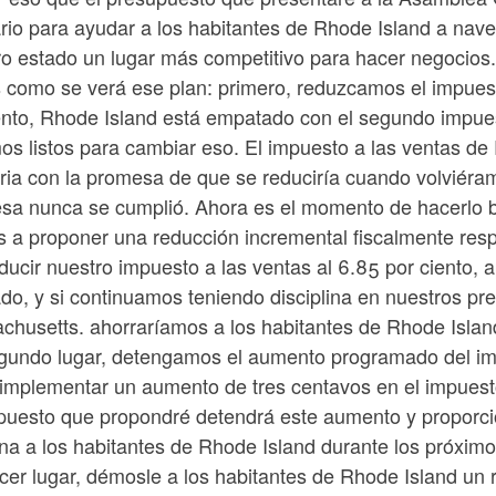
ario para ayudar a los habitantes de Rhode Island a nave
ro estado un lugar más competitivo para hacer negocios
s como se verá ese plan: primero, reduzcamos el impues
to, Rhode Island está empatado con el segundo impuesto
s listos para cambiar eso. El impuesto a las ventas de 
ia con la promesa de que se reduciría cuando volviéramo
sa nunca se cumplió. Ahora es el momento de hacerlo b
 a proponer una reducción incremental fiscalmente res
ducir nuestro impuesto a las ventas al 6.85 por ciento,
ado, y si continuamos teniendo disciplina en nuestros p
chusetts. ahorraríamos a los habitantes de Rhode Islan
gundo lugar, detengamos el aumento programado del imp
implementar un aumento de tres centavos en el impuesto a 
uesto que propondré detendrá este aumento y proporciona
ina a los habitantes de Rhode Island durante los próxim
rcer lugar, démosle a los habitantes de Rhode Island un