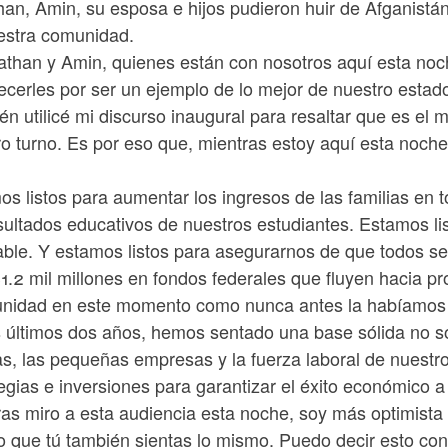
han, Amin, su esposa e hijos pudieron huir de Afganistá
estra comunidad.
athan y Amin, quienes están con nosotros aquí esta noc
ecerles por ser un ejemplo de lo mejor de nuestro estad
én utilicé mi discurso inaugural para resaltar que es e
ro turno. Es por eso que, mientras estoy aquí esta noch
s listos para aumentar los ingresos de las familias en 
sultados educativos de nuestros estudiantes. Estamos li
ble. Y estamos listos para asegurarnos de que todos se 
1.2 mil millones en fondos federales que fluyen hacia p
unidad en este momento como nunca antes la habíamos 
 últimos dos años, hemos sentado una base sólida no sol
ias, las pequeñas empresas y la fuerza laboral de nues
egias e inversiones para garantizar el éxito económico a
ras miro a esta audiencia esta noche, soy más optimista
o que tú también sientas lo mismo. Puedo decir esto con