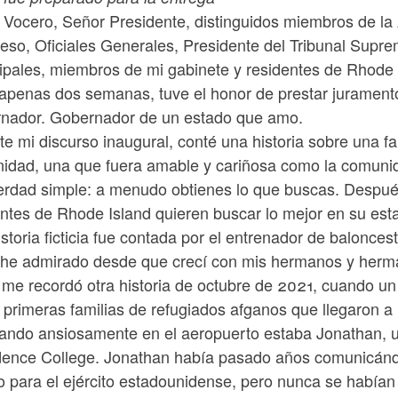
 Vocero, Señor Presidente, distinguidos miembros de l
eso, Oficiales Generales, Presidente del Tribunal Supre
ipales, miembros de mi gabinete y residentes de Rhode
apenas dos semanas, tuve el honor de prestar juramen
nador. Gobernador de un estado que amo.
te mi discurso inaugural, conté una historia sobre una
idad, una que fuera amable y cariñosa como la comunida
erdad simple: a menudo obtienes lo que buscas. Después 
antes de Rhode Island quieren buscar lo mejor en su es
storia ficticia fue contada por el entrenador de balonc
 he admirado desde que crecí con mis hermanos y herma
me recordó otra historia de octubre de 2021, cuando un 
 primeras familias de refugiados afganos que llegaron a
ando ansiosamente en el aeropuerto estaba Jonathan, u
dence College. Jonathan había pasado años comunicánd
o para el ejército estadounidense, pero nunca se habían