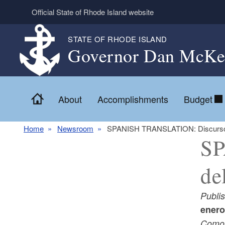
Skip to main content
Official State of Rhode Island website
STATE OF RHODE ISLAND
Governor Dan McKe
Home
About
Accomplishments
Budget
Home
Newsroom
SPANISH TRANSLATION: Discurso d
SP
de
Publi
enero
Como 