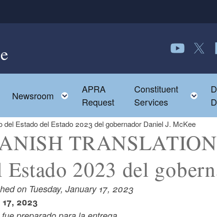
e
Follow us o
Follow 
F
APRA
Constituent
D
Toggle child menu
To
Newsroom
Request
Services
D
el Estado del Estado 2023 del gobernador Daniel J. McKee
ANISH TRANSLATION: D
l Estado 2023 del gober
shed on Tuesday, January 17, 2023
 17, 2023
fue preparado para la entrega