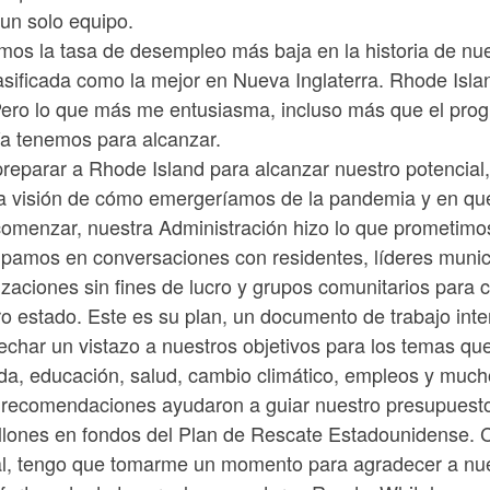
un solo equipo.
mos la tasa de desempleo más baja en la historia de nu
lasificada como la mejor en Nueva Inglaterra. Rhode Isl
Pero lo que más me entusiasma, incluso más que el prog
ía tenemos para alcanzar.
preparar a Rhode Island para alcanzar nuestro potencial
a visión de cómo emergeríamos de la pandemia y en qué
comenzar, nuestra Administración hizo lo que prometimos
cipamos en conversaciones con residentes, líderes muni
zaciones sin fines de lucro y grupos comunitarios para 
o estado. Este es su plan, un documento de trabajo inter
echar un vistazo a nuestros objetivos para los temas qu
nda, educación, salud, cambio climático, empleos y muc
 recomendaciones ayudaron a guiar nuestro presupuesto
illones en fondos del Plan de Rescate Estadounidense. 
al, tengo que tomarme un momento para agradecer a nue