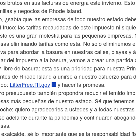
os brutos en sus facturas de energía este invierno. Es
milias y negocios de Rhode Island.
o, ¿sabía que las empresas de todo nuestro estado debe
l truco: las tarifas recaudadas de este impuesto ni siqui
sto es una gran molestia para las pequeñas empresas.
sas eliminando tarifas como esta. No solo eliminemos e
tiva para abordar la basura en nuestras calles, playas y 
gar del impuesto a la basura, vamos a crear una partida
 libre de basura: esta es una prioridad para nuestra P
antes de Rhode Island a unirse a nuestro esfuerzo para 
ndo:
LitterFree.RI.gov
y hacer la promesa.
ro presupuesto también propondrá reducir el temido imp
sas más pequeñas de nuestro estado. Sé que tenemos 
noche: quiero agradecerles a ustedes y a todas nuestra
so adelante durante la pandemia y continuaron abogan
sas.
xalcalde, sé lo importante que es la responsabilidad f