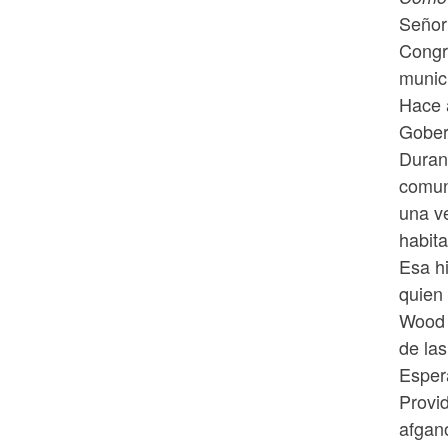
Señor
Congr
munic
Hace 
Gober
Duran
comun
una v
habit
Esa hi
quien
Wood 
de las
Esper
Provi
afgan