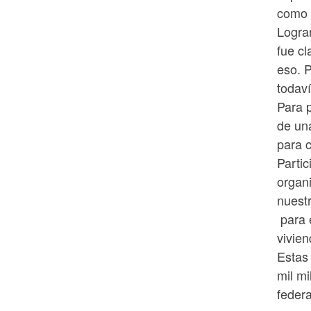
como 
Logra
fue c
eso. 
todav
Para 
de un
para 
Parti
organi
nuestr
para 
vivie
Estas
mil m
feder