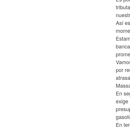
tribut
nuest
Así e
momen
Estamo
bancar
prome
Vamos
por re
atras
Massa
En se
exige 
presup
gasol
En te