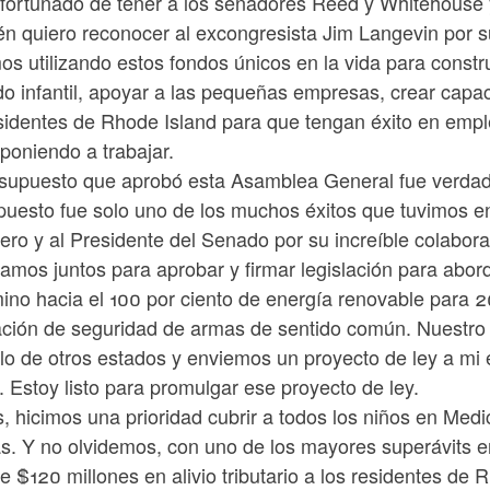
fortunado de tener a los senadores Reed y Whitehouse y 
n quiero reconocer al excongresista Jim Langevin por su
s utilizando estos fondos únicos en la vida para construi
o infantil, apoyar a las pequeñas empresas, crear capaci
esidentes de Rhode Island para que tengan éxito en emp
poniendo a trabajar.
esupuesto que aprobó esta Asamblea General fue verdad
puesto fue solo uno de los muchos éxitos que tuvimos e
ero y al Presidente del Senado por su increíble colabor
amos juntos para aprobar y firmar legislación para abor
mino hacia el 100 por ciento de energía renovable para 
lación de seguridad de armas de sentido común. Nuestro 
o de otros estados y enviemos un proyecto de ley a mi 
. Estoy listo para promulgar ese proyecto de ley.
, hicimos una prioridad cubrir a todos los niños en Medi
. Y no olvidemos, con uno de los mayores superávits en
 $120 millones en alivio tributario a los residentes de