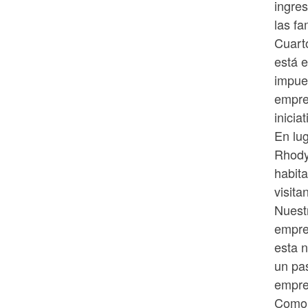
ingres
las fa
Cuart
está e
impue
empre
inicia
En lu
Rhody
habit
visita
Nuest
empre
esta 
un pa
empre
Como e