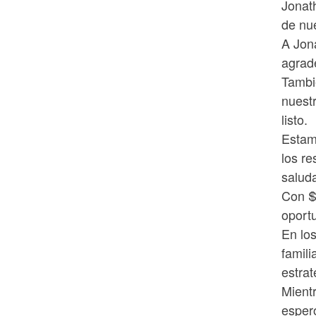
Jonat
de nu
A Jon
agrad
Tambi
nuest
listo.
Estamo
los re
saluda
Con $
oport
En los
famil
estrat
Mient
esper