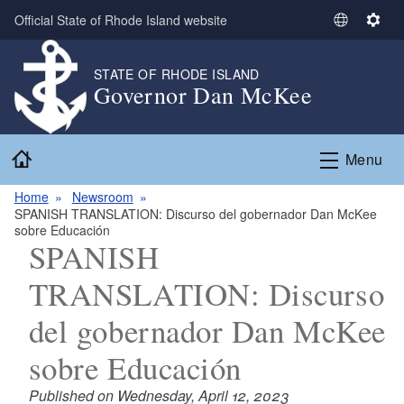
Skip to main content
Official State of Rhode Island website
S
S
e
e
l
t
STATE OF RHODE ISLAND
Governor Dan McKee
e
t
c
i
t
n
Home
L
g
Menu
a
s
n
Home
Newsroom
SPANISH TRANSLATION: Discurso del gobernador Dan McKee
g
sobre Educación
u
SPANISH
a
g
TRANSLATION: Discurso
e
del gobernador Dan McKee
sobre Educación
Published on Wednesday, April 12, 2023