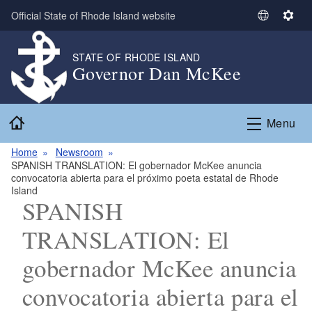
Skip to main content
Official State of Rhode Island website
S
S
e
e
l
t
STATE OF RHODE ISLAND
Governor Dan McKee
e
t
c
i
t
n
Home
L
g
Menu
a
s
n
Home
Newsroom
SPANISH TRANSLATION: El gobernador McKee anuncia
g
convocatoria abierta para el próximo poeta estatal de Rhode
u
Island
a
SPANISH
g
TRANSLATION: El
e
gobernador McKee anuncia
convocatoria abierta para el