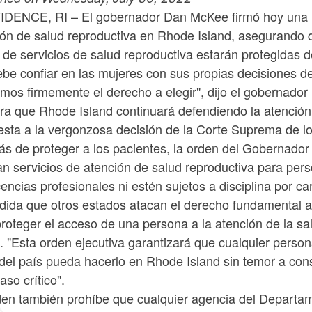
DENCE, RI – El gobernador Dan McKee firmó hoy un
ión de salud reproductiva en Rhode Island, asegurando 
de servicios de salud reproductiva estarán protegidas de
ebe confiar en las mujeres con sus propias decisiones d
mos firmemente el derecho a elegir", dijo el gobernador
ra que Rhode Island continuará defendiendo la atención 
esta a la vergonzosa decisión de la Corte Suprema de l
s de proteger a los pacientes, la orden del Gobernador
zan servicios de atención de salud reproductiva para pe
cencias profesionales ni estén sujetos a disciplina por ca
dida que otros estados atacan el derecho fundamental a 
roteger el acceso de una persona a la atención de la sa
 "Esta orden ejecutiva garantizará que cualquier person
 del país pueda hacerlo en Rhode Island sin temor a co
aso crítico".
den también prohíbe que cualquier agencia del Departam