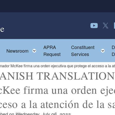
e
Follow us o
Follow 
F
APRA
Constituent
D
Toggle child menu
To
Newsroom
Request
Services
D
r McKee firma una orden ejecutiva que protege el acceso a la aten
ANISH TRANSLATION: 
Kee firma una orden ejec
ceso a la atención de la 
shed on Wednesday, July 06, 2022