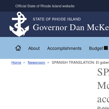
Skip to main content
Official State of Rhode Island website
STATE OF RHODE ISLAND
Governor Dan McKe
Home
About
Accomplishments
Budget
Home
Newsroom
SPANISH TRANSLATION: El gobernado
SP
Mc
ac
Publi