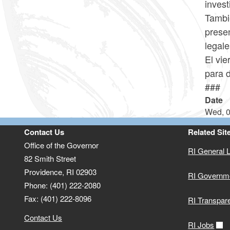
invest
Tambi
presen
legal
El vi
para d
###
Date
Wed, 0
Contact Us
Related Sit
Office of the Governor
RI General 
82 Smith Street
Providence,
RI
02903
RI Governm
Phone: (401) 222-2080
Fax: (401) 222-8096
RI Transpar
Contact Us
RI Jobs