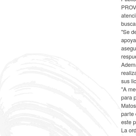
PROVI
atenc
busca 
"Se d
apoya
asegu
respu
Ademá
reali
sus li
"A me
para p
Matos.
parte
este p
La or