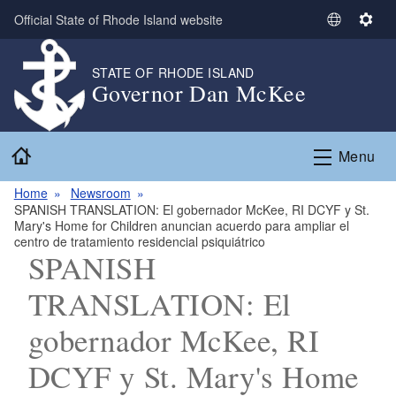
Skip to main content
Official State of Rhode Island website
S
S
e
e
l
t
STATE OF RHODE ISLAND
Governor Dan McKee
e
t
c
i
t
n
Home
L
g
Menu
a
s
n
Home
Newsroom
SPANISH TRANSLATION: El gobernador McKee, RI DCYF y St.
g
Mary's Home for Children anuncian acuerdo para ampliar el
u
centro de tratamiento residencial psiquiátrico
a
SPANISH
g
TRANSLATION: El
e
gobernador McKee, RI
DCYF y St. Mary's Home