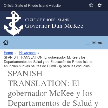
Skip to main content
Official State of Rhode Island website
S
S
e
e
l
t
STATE OF RHODE ISLAND
Governor Dan McKee
e
t
c
i
t
n
Home
L
g
Menu
a
s
n
Home
Newsroom
SPANISH TRANSLATION: El gobernador McKee y los
g
Departamentos de Salud y de Educación de Rhode Island
u
anuncian nuevas pautas de COVID-19 para las escuelas
a
SPANISH
g
TRANSLATION: El
e
gobernador McKee y los
Departamentos de Salud y