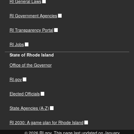
RI General Laws
RI Government Agencies
RI Transparency Portal
RI Jobs
State of Rhode Island
Office of the Governor
RI.gov
Elected Officials
State Agencies (A-Z)
RI 2030: A game plan for Rhode Island
© 2026 RI.gov. This page last updated on January