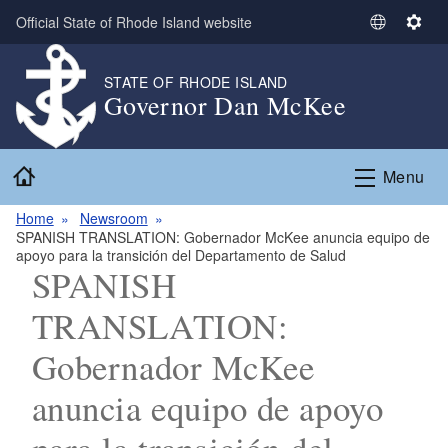
Skip to main content
Official State of Rhode Island website
S
S
e
e
l
t
STATE OF RHODE ISLAND
Governor Dan McKee
e
t
c
i
t
n
Home
L
g
Menu
a
s
n
Home
Newsroom
SPANISH TRANSLATION: Gobernador McKee anuncia equipo de
g
apoyo para la transición del Departamento de Salud
u
SPANISH
a
g
TRANSLATION:
e
Gobernador McKee
anuncia equipo de apoyo