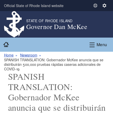
Skip to main content
Official State of Rhode Island website
S
S
e
e
l
t
STATE OF RHODE ISLAND
Governor Dan McKee
e
t
c
i
t
n
Home
L
g
Menu
a
s
n
Home
Newsroom
SPANISH TRANSLATION: Gobernador McKee anuncia que se
g
distribuirán 500,000 pruebas rápidas caseras adicionales de
u
COVID-19
a
SPANISH
g
TRANSLATION:
e
Gobernador McKee
anuncia que se distribuirán