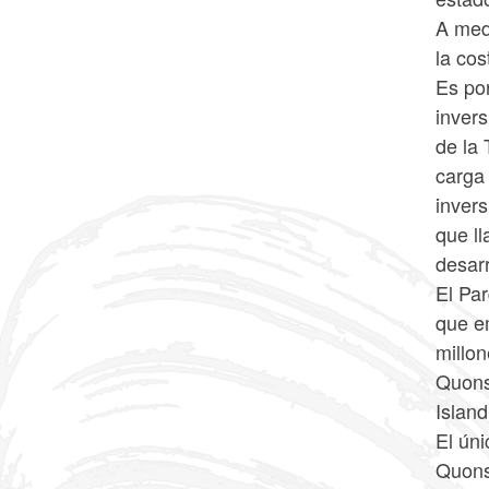
A med
la co
Es po
invers
de la 
carga 
inver
que ll
desarr
El Pa
que e
millon
Quons
Islan
El úni
Quons