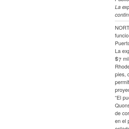
La ex
conti
NORTH
funcio
Puert
La ex
$7 mi
Rhode
pies,
permit
proyec
“El pu
Quons
de cor
en el
estado