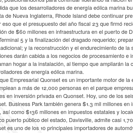
ida que los desarrolladores de energía eólica marina bu
sta de Nueva Inglaterra, Rhode Island debe continuar pr
r eso que el presupuesto del año fiscal 23 que firmó r
ión de $60 millones en infraestructura en el puerto de Da
Terminal 5 y la finalización del dragado requerido; pre
adicional; y la reconstrucción y el endurecimiento de la s
siones darán cabida a los negocios de procesamiento e 
aman hogar a la instalación, al tiempo que ampliarán la
olladores de energía eólica marina.
rque Empresarial Quonset es un importante motor de l
mplean a más de 12,000 personas en el parque empresar
es en inversión privada en Quonset. Hoy, uno de los sei
et. Business Park también genera $1.3 mil millones en 
d, así como $136 millones en impuestos estatales y loca
co puerto público del estado, Davisville, admite casi 1,7
et es uno de los 10 principales importadores de automóv