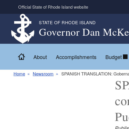
Skip to main content
Official State of Rhode Island website
STATE OF RHODE ISLAND
Governor Dan McKe
Home
About
Accomplishments
Budget
Home
Newsroom
SPANISH TRANSLATION: Gobernador M
SP
co
Pu
Publi