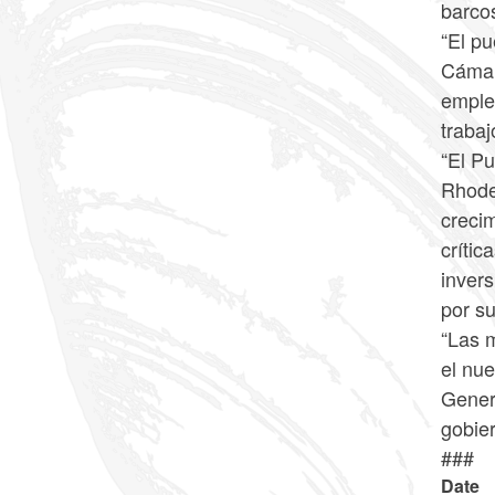
barco
“El pu
Cámar
emple
traba
“El Pu
Rhode
creci
crític
inver
por su
“Las m
el nue
Gener
gobier
###
Date