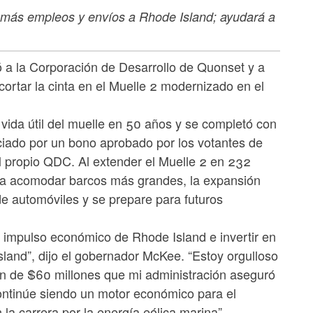
n más empleos y envíos a Rhode Island; ayudará a
la Corporación de Desarrollo de Quonset y a
cortar la cinta en el Muelle 2 modernizado en el
vida útil del muelle en 50 años y se completó con
nciado por un bono aprobado por los votantes de
l propio QDC. Al extender el Muelle 2 en 232
para acomodar barcos más grandes, la expansión
de automóviles y se prepare para futuros
l impulso económico de Rhode Island e invertir en
land”, dijo el gobernador McKee. “Estoy orgulloso
sión de $60 millones que mi administración aseguró
ontinúe siendo un motor económico para el
la carrera por la energía eólica marina”.