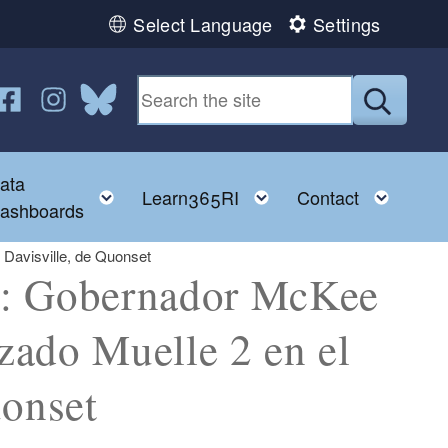
Select Language
Settings
n YouTube
us on Twitter
ollow us on Facebook
Follow us on Instagram
Follow us on Bluesky
Submit
ata
ggle child menu
Toggle child menu
Toggle child menu
Toggl
Learn365RI
Contact
ashboards
Davisville, de Quonset
 Gobernador McKee
izado Muelle 2 en el
uonset