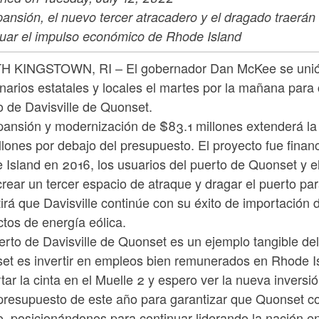
pansión, el nuevo tercer atracadero y el dragado traerá
nuar el impulso económico de Rhode Island
 KINGSTOWN, RI – El gobernador Dan McKee se unió a 
narios estatales y locales el martes por la mañana para 
o de Davisville de Quonset.
pansión y modernización de $83.1 millones extenderá la 
llones por debajo del presupuesto. El proyecto fue fina
 Island en 2016, los usuarios del puerto de Quonset y e
 crear un tercer espacio de atraque y dragar el puerto 
irá que Davisville continúe con su éxito de importación 
tos de energía eólica.
erto de Davisville de Quonset es un ejemplo tangible de
et es invertir en empleos bien remunerados en Rhode Is
tar la cinta en el Muelle 2 y espero ver la nueva inver
 presupuesto de este año para garantizar que Quonset c
, posicionándonos para continuar liderando la nación en 