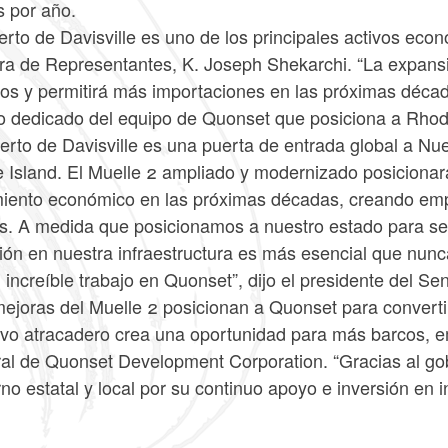
s por año.
erto de Davisville es uno de los principales activos econ
a de Representantes, K. Joseph Shekarchi. “La expansi
os y permitirá más importaciones en las próximas déca
jo dedicado del equipo de Quonset que posiciona a Rhode
erto de Davisville es una puerta de entrada global a Nuev
 Island. El Muelle 2 ampliado y modernizado posicionar
miento económico en las próximas décadas, creando emp
as. A medida que posicionamos a nuestro estado para ser
sión en nuestra infraestructura es más esencial que nun
 increíble trabajo en Quonset”, dijo el presidente del S
ejoras del Muelle 2 posicionan a Quonset para convertir
vo atracadero crea una oportunidad para más barcos, emp
al de Quonset Development Corporation. “Gracias al go
no estatal y local por su continuo apoyo e inversión en 