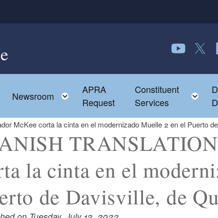
e
Follow us o
Follow 
F
APRA
Constituent
D
Toggle child menu
To
Newsroom
Request
Services
D
cKee corta la cinta en el modernizado Muelle 2 en el Puerto de 
ANISH TRANSLATION:
rta la cinta en el modern
erto de Davisville, de Q
shed on Tuesday, July 12, 2022