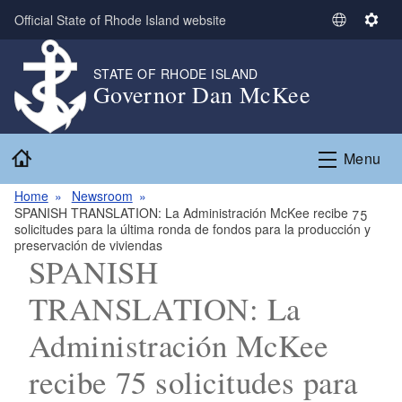
Skip to main content
Official State of Rhode Island website
S
S
e
e
l
t
STATE OF RHODE ISLAND
Governor Dan McKee
e
t
c
i
t
n
Home
L
g
Menu
a
s
n
Home
Newsroom
SPANISH TRANSLATION: La Administración McKee recibe 75
g
solicitudes para la última ronda de fondos para la producción y
u
preservación de viviendas
a
SPANISH
g
TRANSLATION: La
e
Administración McKee
recibe 75 solicitudes para