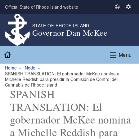
Skip to main content
Official State of Rhode Island website
S
S
e
e
l
t
STATE OF RHODE ISLAND
Governor Dan McKee
e
t
c
i
t
n
Home
L
g
Menu
a
s
n
Home
Node
SPANISH TRANSLATION: El gobernador McKee nomina a
g
Michelle Reddish para presidir la Comisión de Control del
u
Cannabis de Rhode Island
a
SPANISH
g
TRANSLATION: El
e
gobernador McKee nomina
a Michelle Reddish para